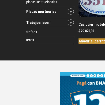
placas institucionales
placas mortuorias
+
trabajos laser
+
Cualquier model
$
29.820,00
trofeos
urnas
Añadir al carrit