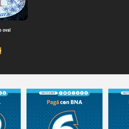
o oval
o