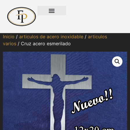
Inicio
/
articulos de acero inoxidable
/
articulos
varios
/ Cruz acero esmerilado