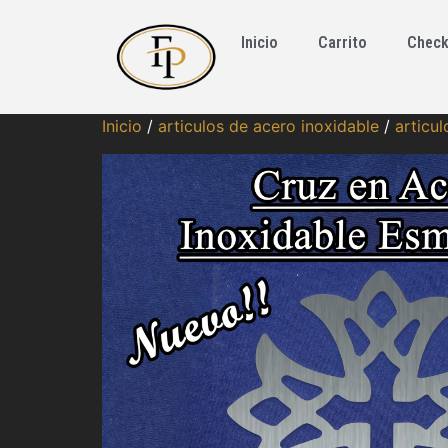
Inicio
Carrito
Check
Inicio
/
articulos de acero inoxidable
/
articul