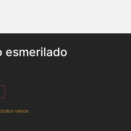
o esmerilado
ticulos varios