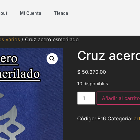
out
Mi Cuenta
Tienda
os varios
/ Cruz acero esmerilado
Cruz acer
$
50.370,00
10 disponibles
Añadir al carrito
816
Categoría:
ar