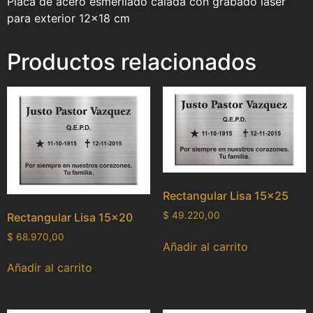
Placa de acero esmerilado calada con grabado laser
para exterior 12×18 cm
Productos relacionados
Rectangular Lisa 15×25
$
49.220,00
Rectangular Lisa 15×20
$
68.970,00
Añadir al carrito
Añadir al carrito