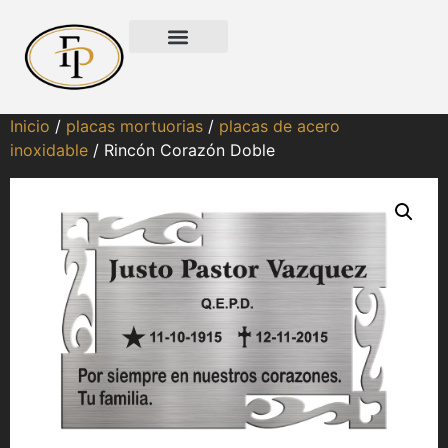
Inicio
/
placas mortuorias
/
placas de acero
inoxidable
/ Rincón Corazón Doble