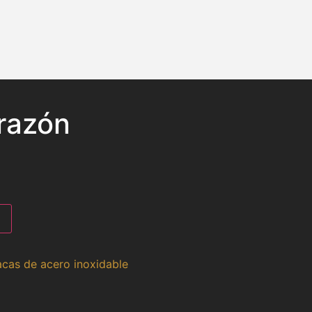
razón
acas de acero inoxidable