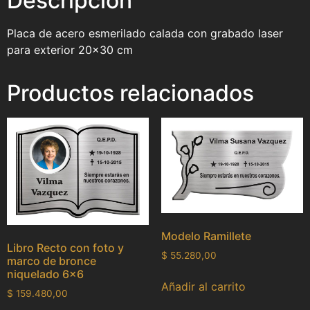
Descripción
Placa de acero esmerilado calada con grabado laser
para exterior 20×30 cm
Productos relacionados
Modelo Ramillete
Libro Recto con foto y
$
55.280,00
marco de bronce
niquelado 6×6
Añadir al carrito
$
159.480,00