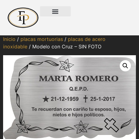
Inicio
/
placas mortuorias
/
placas de acero
inoxidable
/ Modelo con Cruz – SIN FOTO