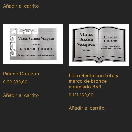
Añadir al carrito
Rincón Corazón
Libro Recto con foto y
marco de bronce
$
39.830,00
niquelado 6×9
Añadir al carrito
$
121.260,00
Añadir al carrito