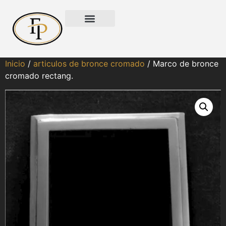
Inicio
/
articulos de bronce cromado
/ Marco de bronce
cromado rectang.