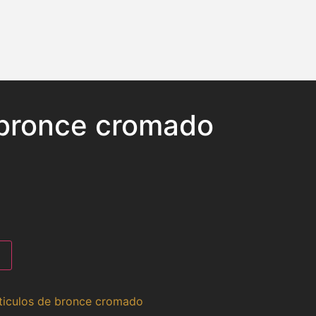
bronce cromado
ticulos de bronce cromado