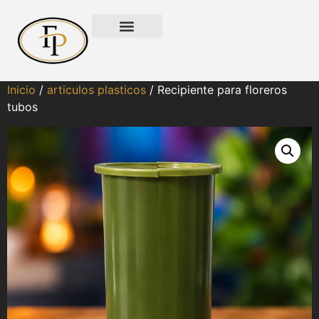
Inicio
/
articulos plasticos
/ Recipiente para floreros
tubos