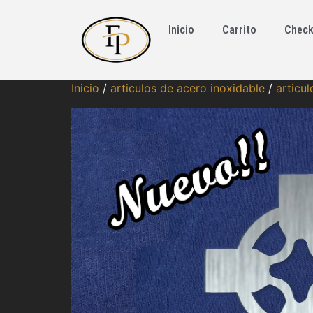
Inicio
Carrito
Check
Inicio
/
articulos de acero inoxidable
/
articul