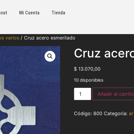
out
Mi Cuenta
Tienda
os varios
/ Cruz acero esmerilado
Cruz acer
$
13.070,00
10 disponibles
Añadir al carrito
800
Categoría:
ar