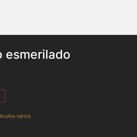
o esmerilado
ticulos varios