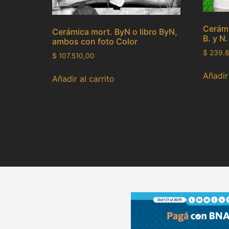
Cerámi
Cerámica mort. ByN o libro ByN,
B. y N.
ambos con foto Color
$
239.8
$
107.510,00
Añadir 
Añadir al carrito