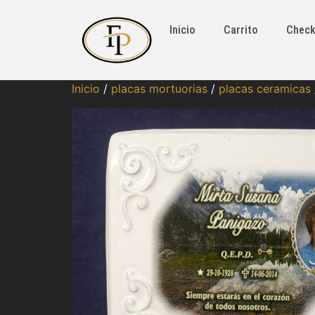
Inicio
Carrito
Check
Inicio
/
placas mortuorias
/
placas ceramicas