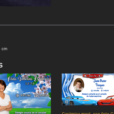
4 cm
s
Cerámica mort. con foto C