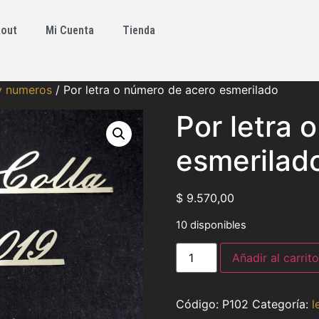
out
Mi Cuenta
Tienda
 y numeros
/ Por letra o número de acero esmerilado
Por letra 
esmerilad
$
9.570,00
10 disponibles
Añadir al carrito
P102
Categoría:
l