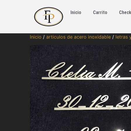
Inicio
Carrito
Check
Inicio
/
articulos de acero inoxidable
/
letras