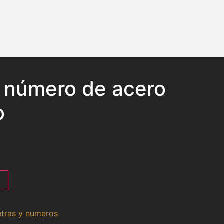
o número de acero
o
etras y numeros