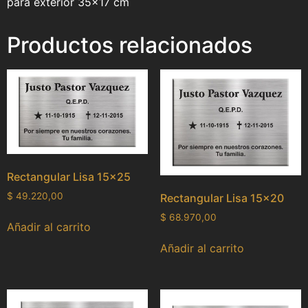
para exterior 35×17 cm
Productos relacionados
Rectangular Lisa 15×25
$
49.220,00
Rectangular Lisa 15×20
$
68.970,00
Añadir al carrito
Añadir al carrito