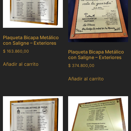
Plaqueta Bicapa Metálico
con Saligne – Exteriores
$
163.860,00
Plaqueta Bicapa Metálico
con Saligne – Exteriores
Añadir al carrito
$
374.800,00
Añadir al carrito