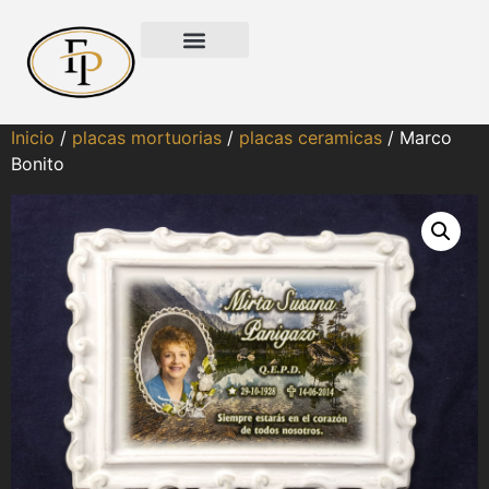
Inicio
/
placas mortuorias
/
placas ceramicas
/ Marco
Bonito