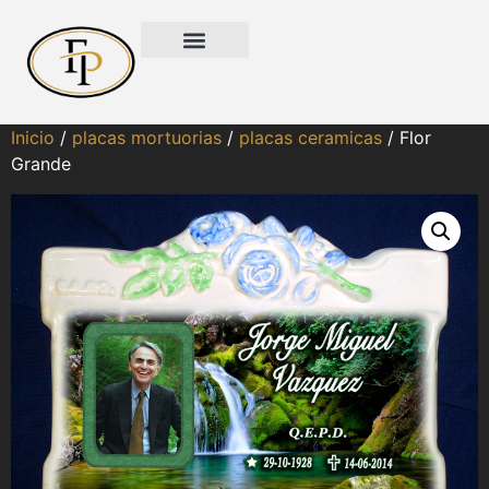
Inicio
/
placas mortuorias
/
placas ceramicas
/ Flor
Grande