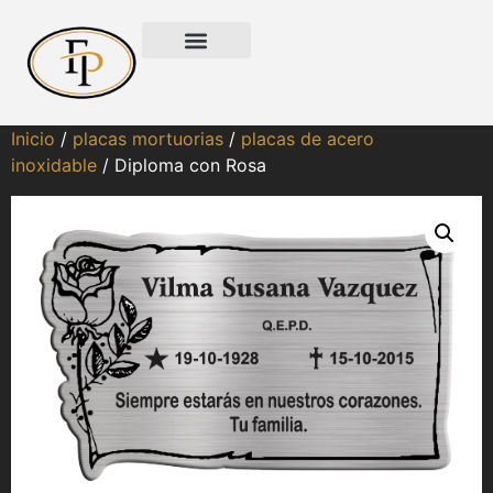
Inicio
/
placas mortuorias
/
placas de acero
inoxidable
/ Diploma con Rosa