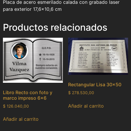
Placa de acero esmerilado calada con grabado laser
para exterior 17,6×10,6 cm
Productos relacionados
Rectangular Lisa 30×50
Libro Recto con foto y
$
278.530,00
marco impreso 6×6
Añadir al carrito
$
126.040,00
Añadir al carrito