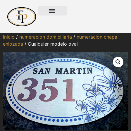
Inicio
/
numeracion domiciliaria
/
numeracion chapa
enlozada
/ Cualquier modelo oval