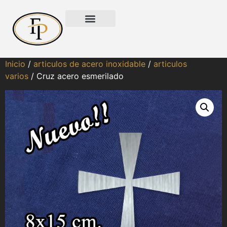
Inicio
/
articulos de acero inoxidable
/
articulos
varios
/ Cruz acero esmerilado