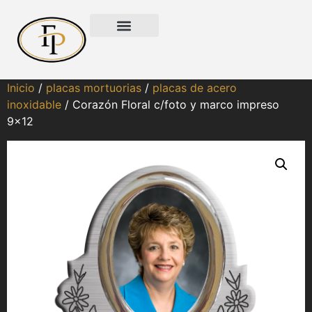
Inicio
/
placas mortuorias
/
placas de acero
inoxidable
/ Corazón Floral c/foto y marco impreso
9×12