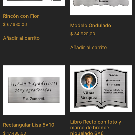
Rincón con Flor
$
67.680,00
Modelo Ondulado
$
34.920,00
Añadir al carrito
Añadir al carrito
Libro Recto con foto y
Rectangular Lisa 5×10
marco de bronce
niquelado 6×6
$
17.480,00