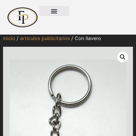
Inicio
/
articulos publicitarios
/ Con llavero